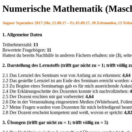
Numerische Mathematik (Masch
August/ September 2017 (Mo, 21.08.17 – Fr, 01.09.17, 30 Zeitstunden, 13 Teil
1. Allgemeine Daten
Teilnehmerzahl:
13
Bewertete Fragebögen:
11
Hattest du bereits Nachhilfe in anderen Fächern erhalten: nie (
3
), selt
2. Darstellung des Lernstoffs (trifft gar nicht zu = 1; trifft völlig z
2.1 Das Lernziel des Seminars war von Anfang an zu erkennen:
4,64
2.2 Das gestellte Lernziel ist am Ende des Seminars erreicht worden:
2.3 Zu Beginn eines Seminartags gab es für mich ausreichende Ank
2.4 Die Erklärungsschritte des Dozenten konnte ich nachvollziehen:
4
2.5 Der Dozent erschien mir gut vorbereitet:
4,64
2.6 Die in der Veranstaltung eingesetzten Medien (Whiteboard, Folien
2.7 Meine Fragen wurden vom Dozenten für mich befriedigend beant
2.8 Der Dozent erscheint kompetent und weiß, wovon er spricht:
4,8
3. Übungen (trifft gar nicht zu = 1; trifft völlig zu = 5)