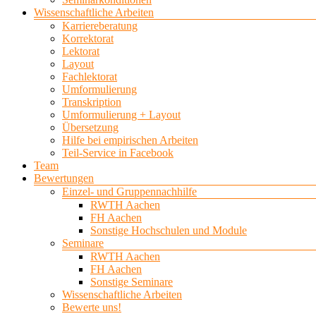
Wissenschaftliche Arbeiten
Karriereberatung
Korrektorat
Lektorat
Layout
Fachlektorat
Umformulierung
Transkription
Umformulierung + Layout
Übersetzung
Hilfe bei empirischen Arbeiten
Teil-Service in Facebook
Team
Bewertungen
Einzel- und Gruppennachhilfe
RWTH Aachen
FH Aachen
Sonstige Hochschulen und Module
Seminare
RWTH Aachen
FH Aachen
Sonstige Seminare
Wissenschaftliche Arbeiten
Bewerte uns!