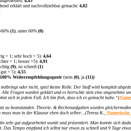
s angemessen:
4,45
end erklärt und nachvollziehbar gemacht:
4,82
0
%-60%
(1)
, unter 60%
(0)
ig = 1; sehr hoch = 5):
4,64
hter = 1; besser =5):
4,91
ichtig
(9)
, zu schnell
(1)
 gut = 5):
4,55
100% Weiterempfehlungsquote
(nein
(0)
, ja
(11))
tbringt oder nicht, spiel tkeine Rolle. Der Stoff wird komplett abge
ur. Alle Fragen wurden geklärt und es herrschte stets eine angenehme 
nt sich in jedem Fall. Ich bin froh, dass ich es gemacht habe.“(
Numer
chts zu beanstanden. Theorie- & Rechenaufgaben wurden gleichermaßen
n muss man in der Klausur eben doch selber…(Teresa K.,
Numerische 
tin sehr gut aufgearbeitet wurde und präsentiert. Man konnte sich da
ut. Das Tempo empfand ich selbst nur etwas zu schnell und 9 Tage etwa