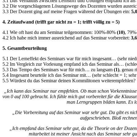
3.1 Das Verhältnis zwischen Lernstoff und Übungen empfand ich al
3.2 Die vorgeschlagenen Lösungswege des Dozenten wurden ausreich
3.3 Der Dozent ging auf meine Fragen während der Übungen ein:
5,
4. Zeitaufwand (trifft gar nicht zu = 1; trifft völlig zu = 5)
4.1 Wie oft hast du am Seminar teilgenommen: 100%-80%
(10)
, 79
4.2 Ich habe mich immer ausreichend auf das Seminar vorbereitet:
3,6
5. Gesamtbeurteilung
5.1 Der Lerneffekt des Seminars war für mich insgesamt… (sehr niedr
5.2 Im Vergleich zur Vorlesung empfand ich das Seminar als… (schlec
5.3 Das Tempo des Seminars war für mich… zu langsam
(1)
, genau r
5.4 Insgesamt beurteile ich das Seminar mit… (sehr schlecht = 1; sehr
5.5 Würdest du das Seminar deinen Kommilitonen weiterempfehlen?
„Ich kann das Seminar nur empfehlen. Ob man schon Vorkenntnisse mi
von 0 auf 100 gebracht. Ich fühle mich gut vorbereitet für die Klaus
man Lerngruppen bilden kann. Es loh
„Die Vorbereitung auf das Seminar war sehr gut. Da gibt es ni
aufgeschrieben. Bloß rechne
„Ich empfand das Seminar sehr gut, da die Theorie on der Dozen
mitarbeitet ist meiner Ansicht nach das Seminar sehr g