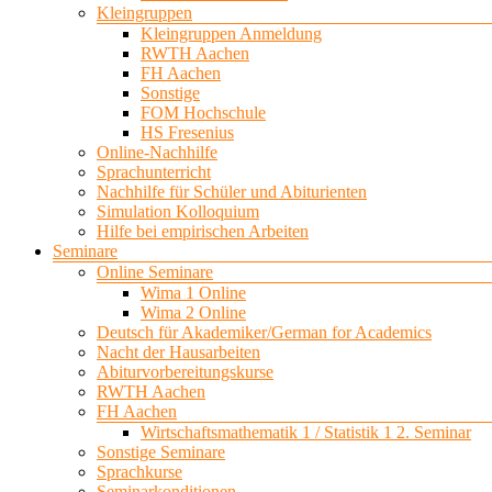
Kleingruppen
Kleingruppen Anmeldung
RWTH Aachen
FH Aachen
Sonstige
FOM Hochschule
HS Fresenius
Online-Nachhilfe
Sprachunterricht
Nachhilfe für Schüler und Abiturienten
Simulation Kolloquium
Hilfe bei empirischen Arbeiten
Seminare
Online Seminare
Wima 1 Online
Wima 2 Online
Deutsch für Akademiker/German for Academics
Nacht der Hausarbeiten
Abiturvorbereitungskurse
RWTH Aachen
FH Aachen
Wirtschaftsmathematik 1 / Statistik 1 2. Seminar
Sonstige Seminare
Sprachkurse
Seminarkonditionen