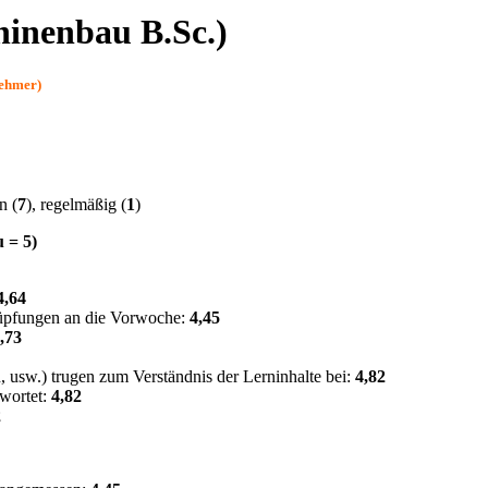
inenbau B.Sc.)
nehmer)
en (
7
), regelmäßig (
1
)
u = 5)
4,64
nüpfungen an die Vorwoche:
4,45
,73
, usw.) trugen zum Verständnis der Lerninhalte bei:
4,82
wortet:
4,82
2